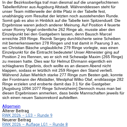
In der Bezirksoberliga traf man diesmal auf die unangefochtenen
Tabellenführer aus Augsburg Altstadt. Währenddessen steht für
unser Team mittlerweile der dritte Platz in der Tabelle fest,
unabhängig vom Resultat der letzten noch ausstehenden Runde.
Somit gab es also in Hinblick auf die Tabelle kein Spitzenduell. Die
Ergebnisse waren jedoch anderer Meinung. Auf Position 4 feuerte
unser Ronny Vogel ordentliche 262 Ringe ab, musste aber den
Einzelpunkt bei den Gastgebern lassen, denn Bausch Marcel
erreichte 269 Ringe. Reznik Sergey durchlöcherte seine Scheiben
mit bemerkenswerten 278 Ringen und trat damit in Paarung 3 an,
wo Christian Bäsche unglaubliche 279 Ringe vorlegte, was einen
Einzelpunkt für die Eintracht bedeutete! Unser Altmeister ging auf
Position 2 ins Rennen, wo er sich mit Schewalje Maxim (265 Ringe)
zu messen hatte. Dies war für Helmut Ehrmann eigentlich ein
schlagbares Ergebnis, doch wollte es an diesem Abend nicht
klappen, sodass er letztlich mit 259 Ringen den Stand verließ.
Während Julian Miehlich starke 277 Ringe zum Besten gab, konnte
der Frontmann der Altstädter, Westphal Wilko Olaf, erstklassige 282
Ringe erzielen und eroberte damit das 3:1 für die Gastgeber.
[Augsburg 1094:1077 Ringe Schretzheim] Dennoch muss man bei
diesen Ergebnissen anmerken, dass beide Mannschaften jeweils für
sich einen neuen Saisonrekord aufstellten.
Allgemein
Beitrags-
Älterer Beitrag
RWK 2026 – LG3 – Runde 9
Navigation
Neuerer Beitrag
RWK 2026 – Auflage LG1 – Runde 8