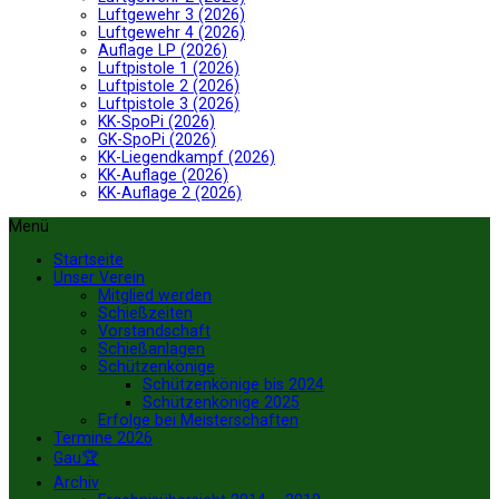
Luftgewehr 3 (2026)
Luftgewehr 4 (2026)
Auflage LP (2026)
Luftpistole 1 (2026)
Luftpistole 2 (2026)
Luftpistole 3 (2026)
KK-SpoPi (2026)
GK-SpoPi (2026)
KK-Liegendkampf (2026)
KK-Auflage (2026)
KK-Auflage 2 (2026)
Menü
Startseite
Unser Verein
Mitglied werden
Schießzeiten
Vorstandschaft
Schießanlagen
Schützenkönige
Schützenkönige bis 2024
Schützenkönige 2025
Erfolge bei Meisterschaften
Termine 2026
Gau🏆
Archiv