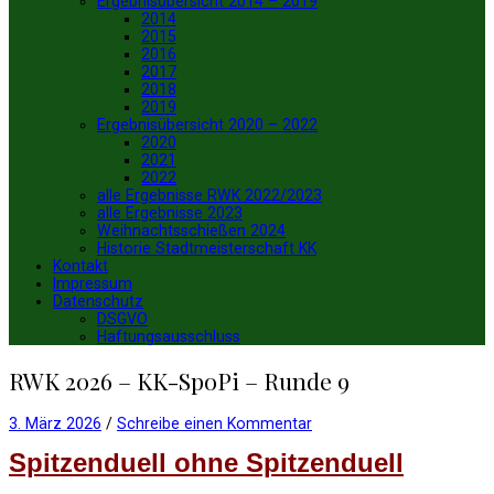
Ergebnisübersicht 2014 – 2019
2014
2015
2016
2017
2018
2019
Ergebnisübersicht 2020 – 2022
2020
2021
2022
alle Ergebnisse RWK 2022/2023
alle Ergebnisse 2023
Weihnachtsschießen 2024
Historie Stadtmeisterschaft KK
Kontakt
Impressum
Datenschutz
DSGVO
Haftungsausschluss
RWK 2026 – KK-SpoPi – Runde 9
3. März 2026
/
Schreibe einen Kommentar
Spitzenduell ohne Spitzenduell