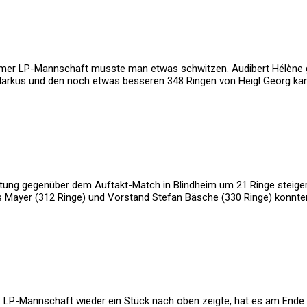
imer LP-Mannschaft musste man etwas schwitzen. Audibert Hélène g
r Markus und den noch etwas besseren 348 Ringen von Heigl Georg k
tung gegenüber dem Auftakt-Match in Blindheim um 21 Ringe steigern
s Mayer (312 Ringe) und Vorstand Stefan Bäsche (330 Ringe) konnte
 LP-Mannschaft wieder ein Stück nach oben zeigte, hat es am Ende d