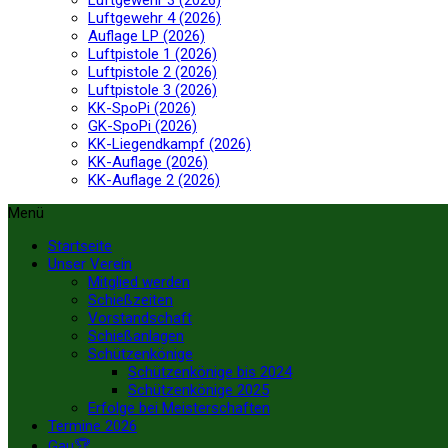
Luftgewehr 3 (2026)
Luftgewehr 4 (2026)
Auflage LP (2026)
Luftpistole 1 (2026)
Luftpistole 2 (2026)
Luftpistole 3 (2026)
KK-SpoPi (2026)
GK-SpoPi (2026)
KK-Liegendkampf (2026)
KK-Auflage (2026)
KK-Auflage 2 (2026)
Menü
Startseite
Unser Verein
Mitglied werden
Schießzeiten
Vorstandschaft
Schießanlagen
Schützenkönige
Schützenkönige bis 2024
Schützenkönige 2025
Erfolge bei Meisterschaften
Termine 2026
Gau🏆