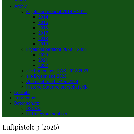
Archiv
Ergebnisübersicht 2014 – 2019
2014
2015
2016
2017
2018
2019
Ergebnisübersicht 2020 – 2022
2020
2021
2022
alle Ergebnisse RWK 2022/2023
alle Ergebnisse 2023
Weihnachtsschießen 2024
Historie Stadtmeisterschaft KK
Kontakt
Impressum
Datenschutz
DSGVO
Haftungsausschluss
Luftpistole 3 (2026)