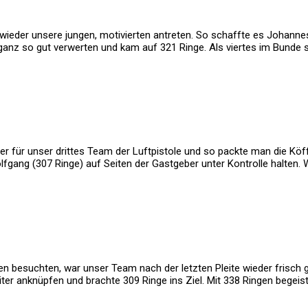
eder unsere jungen, motivierten antreten. So schaffte es Johannes
 ganz so gut verwerten und kam auf 321 Ringe. Als viertes im Bunde st
er für unser drittes Team der Luftpistole und so packte man die K
gang (307 Ringe) auf Seiten der Gastgeber unter Kontrolle halten. 
 besuchten, war unser Team nach der letzten Pleite wieder frisch ge
er anknüpfen und brachte 309 Ringe ins Ziel. Mit 338 Ringen begeis