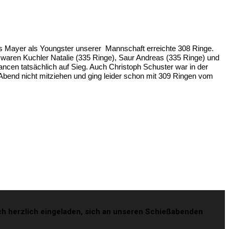
es Mayer als Youngster unserer Mannschaft erreichte 308 Ringe.
 waren Kuchler Natalie (335 Ringe), Saur Andreas (335 Ringe) und
ncen tatsächlich auf Sieg. Auch Christoph Schuster war in der
 Abend nicht mitziehen und ging leider schon mit 309 Ringen vom
auch herzlich eingeladen, sich an unseren Schießabenden