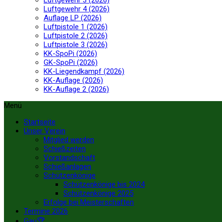
Luftgewehr 3 (2026)
Luftgewehr 4 (2026)
Auflage LP (2026)
Luftpistole 1 (2026)
Luftpistole 2 (2026)
Luftpistole 3 (2026)
KK-SpoPi (2026)
GK-SpoPi (2026)
KK-Liegendkampf (2026)
KK-Auflage (2026)
KK-Auflage 2 (2026)
Menü
Startseite
Unser Verein
Mitglied werden
Schießzeiten
Vorstandschaft
Schießanlagen
Schützenkönige
Schützenkönige bis 2024
Schützenkönige 2025
Erfolge bei Meisterschaften
Termine 2026
Gau🏆