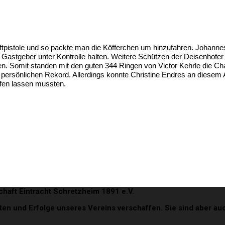
uftpistole und so packte man die Köfferchen um hinzufahren. Johann
Gastgeber unter Kontrolle halten. Weitere Schützen der Deisenhofer
. Somit standen mit den guten 344 Ringen von Victor Kehrle die Cha
n persönlichen Rekord. Allerdings konnte Christine Endres an diesem
fen lassen mussten.
haft Eintracht Schretzheim 1891 e.V.
täten und Erfolge unseres Vereins verschaffen. Sie sind aber 