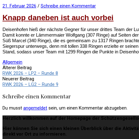
21. Februar 2026
/
Schreibe einen Kommentar
Knapp daneben ist auch vorbei
Deisenhofen hieß der nächste Gegner für unser drittes Team der L
Damit konnte er Lämmermaier Wolfgang (307 Ringe) auf Seiten der 
Süß Marcel (340 Ringe), die es gemeinsam zu 1317 Ringen brachten
Siegerspur unterwegs, denn mit tollen 338 Ringen erzielte er seine
Stand, sodass unser Team mit 1299 Ringen die Punkte in Deisenho
Allgemein
Beitrags-
Älterer Beitrag
RWK 2026 – LP2 – Runde 8
Navigation
Neuerer Beitrag
RWK 2026 – LG2 – Runde 9
Schreibe einen Kommentar
Du musst
angemeldet
sein, um einen Kommentar abzugeben.
Herzlich willkommen auf der Homepage der Schützengesellsc
Hier können Sie sich einen kleinen Überblick über die Aktivi
direkt vor Ort zu informieren.