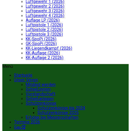
Luftgewehr 1 (2026)
Luftgewehr 2 (2026)
Luftgewehr 3 (2026)
Luftgewehr 4 (2026)
Auflage LP (2026)
Luftpistole 1 (2026)
Luftpistole 2 (2026)
Luftpistole 3 (2026)
KK-SpoPi (2026)
GK-SpoPi (2026)
KK-Liegendkampf (2026)
KK-Auflage (2026)
KK-Auflage 2 (2026)
Menü
Startseite
Unser Verein
Mitglied werden
Schießzeiten
Vorstandschaft
Schießanlagen
Schützenkönige
Schützenkönige bis 2024
Schützenkönige 2025
Erfolge bei Meisterschaften
Termine 2026
Gau🏆