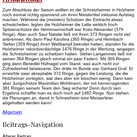
Zum Abschluss der Saison wollten es die Schretzheimer in Holzheim
noch einmal richtig spannend um ihren Meistertitel inklusive Aufstieg
machen. Während die (meisten) Schützen der Eintracht etwas
schwächelten, legten die Holzheimer die Latte wirklich hoch.
Spitzenschütze der Heimmannschaft war Kreis Alexander (379
Ringe). Aber auch Saur Natalie ließ mit ihren 373 Ringen nicht viel
anbrennen. Als dann Paul Karolina (365 Ringe) und Heimbach
Stefan (359 Ringe) ihren Wettkampf beendet hatten, standen für die
Holzheimer rekordverdächtige 1476 Ringe in der Wertung, wogegen
die Schretzheimer zu schwitzen hatten. Stefan Langenmeir ließ mit
seinen 364 Ringen gleich einmal ein paar Federn. Mit 365 Ringen
ging dann Benedikt Hufnagel vom Stand, was auch nicht zur
Zufriedenheit beisteuerte. Der dritte im Bunde war Gerhard Graf. Er
erreichte zwar akzeptable 372 Ringe, gegen die Leistung, die die
Holzheimer vorlegten, war dies aber ein bisschen wenig. Dann kam
aber Jungschütze Maximilian Wohlmann, der mit hervorragenden
381 Ringen seinem Team den Sieg sicherte! Denn durch sein
Ergebnis schaffte man es doch noch auf 1482 Ringe. Nun stehen
die Planungen an, damit in Schretzheim eine Meisterfeier
abgehalten werden kann!
Allgemein
Beitrags-Navigation
Älterer Beitrag