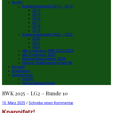
Archiv
Ergebnisübersicht 2014 – 2019
2014
2015
2016
2017
2018
2019
Ergebnisübersicht 2020 – 2022
2020
2021
2022
alle Ergebnisse RWK 2022/2023
alle Ergebnisse 2023
Weihnachtsschießen 2024
Historie Stadtmeisterschaft KK
Kontakt
Impressum
Datenschutz
DSGVO
Haftungsausschluss
RWK 2025 – LG2 – Runde 10
10. März 2025
/
Schreibe einen Kommentar
Knappifatz!