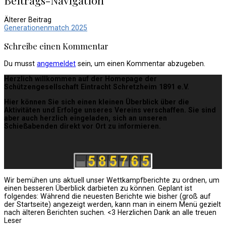
Älterer Beitrag
Generationenmatch 2025
Schreibe einen Kommentar
Du musst
angemeldet
sein, um einen Kommentar abzugeben.
Herzlich willkommen auf der Homepage der
Schützengesellschaft Eintracht Schretzheim 1891 e.V.
Hier können Sie sich einen kleinen Überblick über die
Aktivitäten und Erfolge unseres Vereins verschaffen. Sie sind
aber auch herzlich eingeladen, sich an unseren
Schießabenden direkt vor Ort zu informieren.
Wir bemühen uns aktuell unser Wettkampfberichte zu ordnen, um
einen besseren Überblick darbieten zu können. Geplant ist
folgendes: Während die neuesten Berichte wie bisher (groß auf
der Startseite) angezeigt werden, kann man in einem Menü gezielt
nach älteren Berichten suchen. <3 Herzlichen Dank an alle treuen
Leser