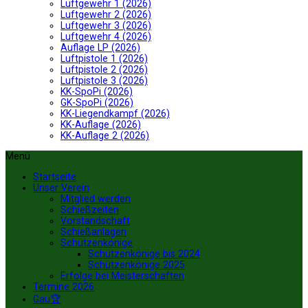
Luftgewehr 1 (2026)
Luftgewehr 2 (2026)
Luftgewehr 3 (2026)
Luftgewehr 4 (2026)
Auflage LP (2026)
Luftpistole 1 (2026)
Luftpistole 2 (2026)
Luftpistole 3 (2026)
KK-SpoPi (2026)
GK-SpoPi (2026)
KK-Liegendkampf (2026)
KK-Auflage (2026)
KK-Auflage 2 (2026)
Menü
Startseite
Unser Verein
Mitglied werden
Schießzeiten
Vorstandschaft
Schießanlagen
Schützenkönige
Schützenkönige bis 2024
Schützenkönige 2025
Erfolge bei Meisterschaften
Termine 2026
Gau🏆