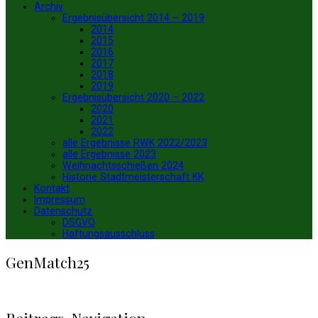
Archiv
Ergebnisübersicht 2014 – 2019
2014
2015
2016
2017
2018
2019
Ergebnisübersicht 2020 – 2022
2020
2021
2022
alle Ergebnisse RWK 2022/2023
alle Ergebnisse 2023
Weihnachtsschießen 2024
Historie Stadtmeisterschaft KK
Kontakt
Impressum
Datenschutz
DSGVO
Haftungsausschluss
GenMatch25
Beitrags-Navigation